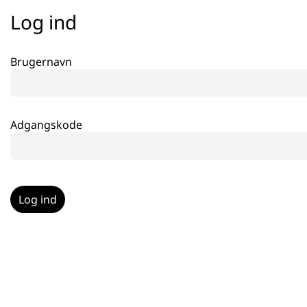
Log ind
Brugernavn
Adgangskode
Log ind